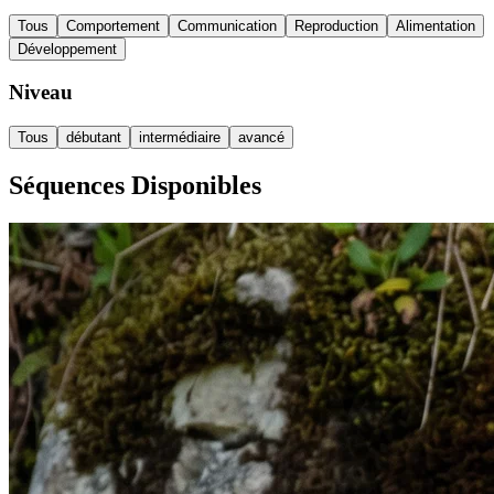
Tous
Comportement
Communication
Reproduction
Alimentation
Développement
Niveau
Tous
débutant
intermédiaire
avancé
Séquences Disponibles